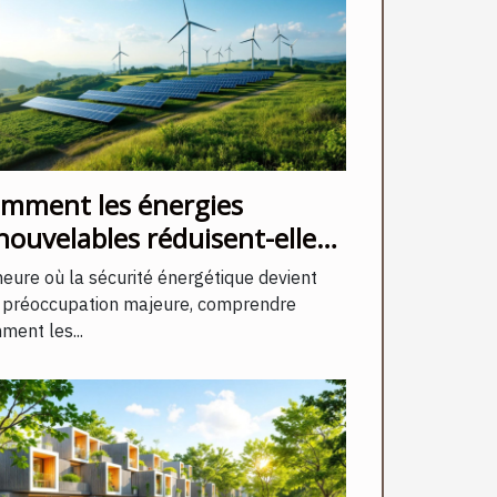
mment les énergies
nouvelables réduisent-elles
s risques de coupures ?
heure où la sécurité énergétique devient
 préoccupation majeure, comprendre
ment les...