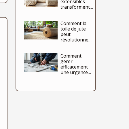
extensibles
transforment-
elles votre
intérieur ?
Comment la
toile de jute
peut
révolutionner
votre déco
intérieure ?
Comment
gérer
efficacement
une urgence
de plomberie
chez soi ?