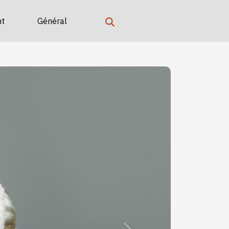
t
Général