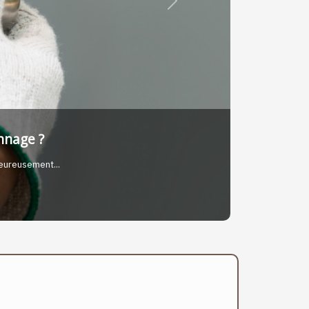
Next
 belles réalisations
s, elle se...