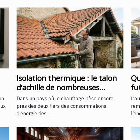
Isolation thermique : le talon
Qu
d’achille de nombreuses
fu
toitures françaises
l'
un
Dans un pays où le chauffage pèse encore
L’a
x...
près des deux tiers des consommations
rem
d’énergie des...
l’én