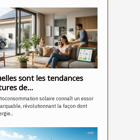
elles sont les tendances
tures de
autoconsommation solaire ?
utoconsommation solaire connaît un essor
arquable, révolutionnant la façon dont
ergie...