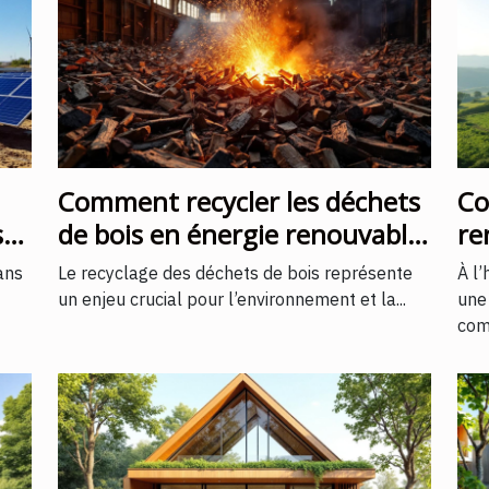
Comment recycler les déchets
Co
s
de bois en énergie renouvable
re
 ?
?
le
ans
Le recyclage des déchets de bois représente
À l’
un enjeu crucial pour l’environnement et la...
une
com