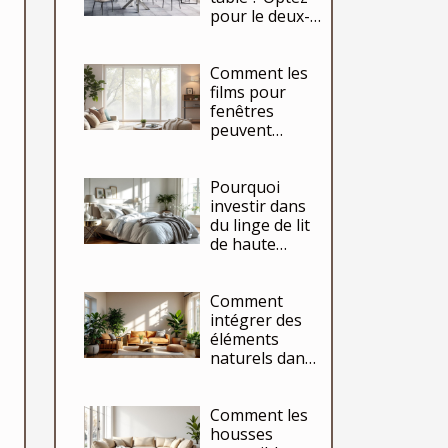
pour le deux-
en-un !
Comment les
films pour
fenêtres
peuvent
transformer
votre espace
Pourquoi
de vie ?
investir dans
du linge de lit
de haute
qualité ?
Comment
intégrer des
éléments
naturels dans
votre déco
intérieure ?
Comment les
housses